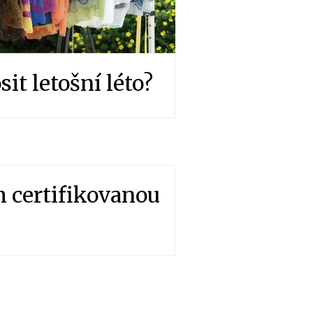
it letošní léto?
m certifikovanou