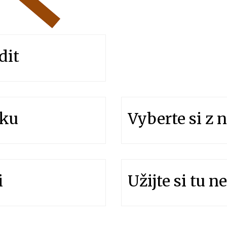
dit
oku
Vyberte si z 
i
Užijte si tu n