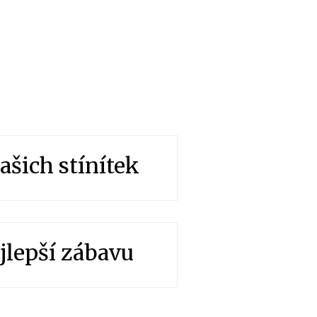
našich stínítek
ejlepší zábavu