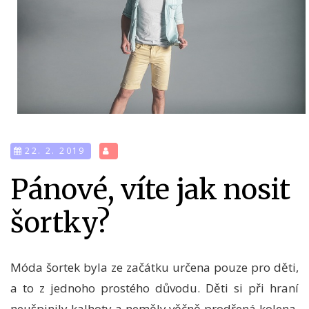
22. 2. 2019
Pánové, víte jak nosit
šortky?
Móda šortek byla ze začátku určena pouze pro děti,
a to z jednoho prostého důvodu. Děti si při hraní
neušpinily kalhoty a neměly věčně prodřená kolena.