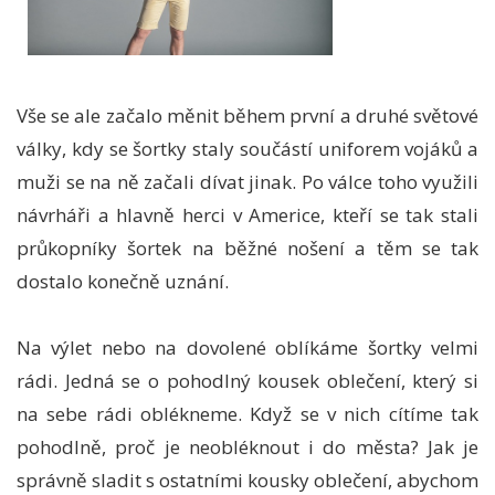
Vše se ale začalo měnit během první a druhé světové
války, kdy se šortky staly součástí uniforem vojáků a
muži se na ně začali dívat jinak. Po válce toho využili
návrháři a hlavně herci v Americe, kteří se tak stali
průkopníky šortek na běžné nošení a těm se tak
dostalo konečně uznání.
Na výlet nebo na dovolené oblíkáme šortky velmi
rádi. Jedná se o pohodlný kousek oblečení, který si
na sebe rádi oblékneme. Když se v nich cítíme tak
pohodlně, proč je neobléknout i do města? Jak je
správně sladit s ostatními kousky oblečení, abychom