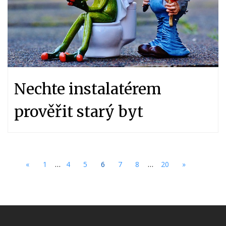
Nechte instalatérem
prověřit starý byt
...
...
«
1
4
5
6
7
8
20
»